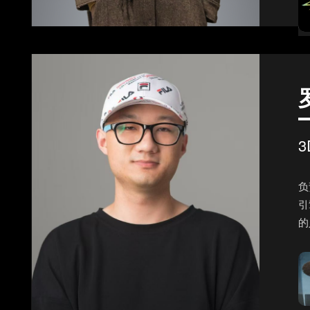
负
引
的