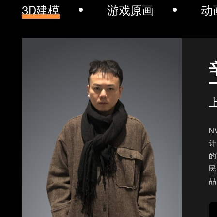
3D建模
游戏原画
动
N
计
的
民
品