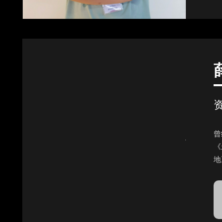
曾
《
地