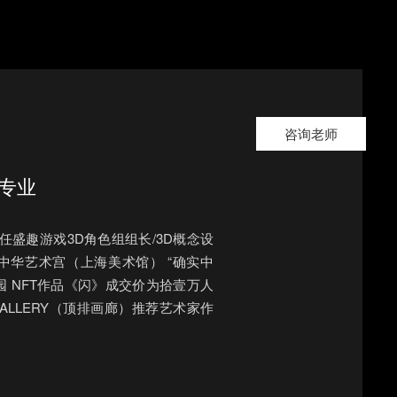
咨询老师
专业
08 曾任盛趣游戏3D角色组组长/3D概念设
，中华艺术宫（上海美术馆） “确实中
公园 NFT作品《闪》成交价为拾壹万人
ROW GALLERY（顶排画廊）推荐艺术家作